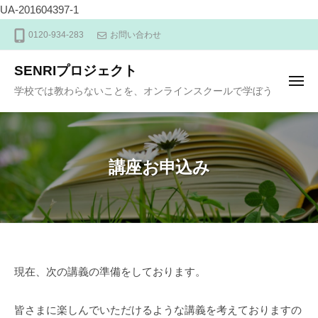
UA-201604397-1
ュ
ー
コ
0120-934-283
お問い合わせ
ン
テ
SENRIプロジェクト
ン
メ
学校では教わらないことを、オンラインスクールで学ぼう
ニ
ツ
ュ
ー
へ
ス
キ
講座お申込み
ッ
プ
講
現在、次の講義の準備をしております。
座
皆さまに楽しんでいただけるような講義を考えておりますの