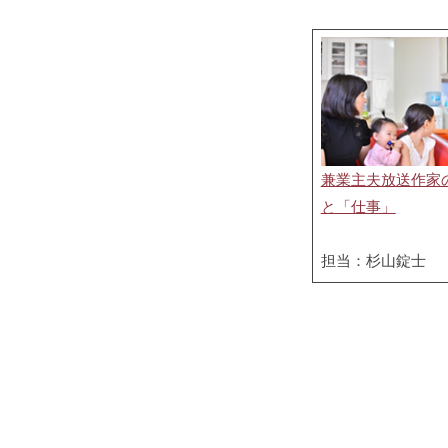
兼業主夫放送作家
と「仕事」
担当：杉山錠士