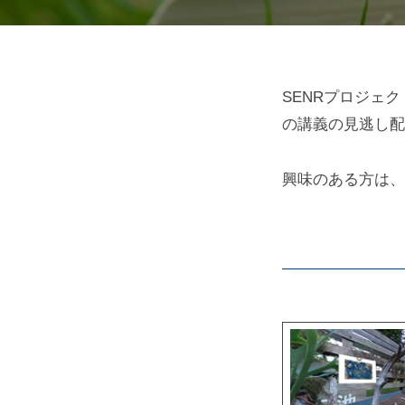
見
SENRプロジェ
の講義の見逃し配
逃
興味のある方は、
し
配
信
2021-
08-
17
by