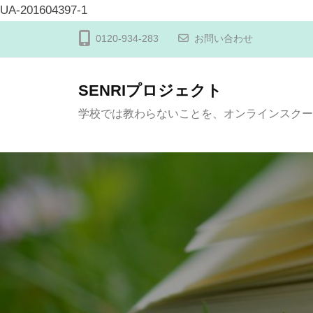
UA-201604397-1
コ
0120-934-283
お問い合わせ
ン
テ
SENRIプロジェクト
ン
学校では教わらないことを、オンラインスクー
ツ
へ
ス
キ
ッ
プ