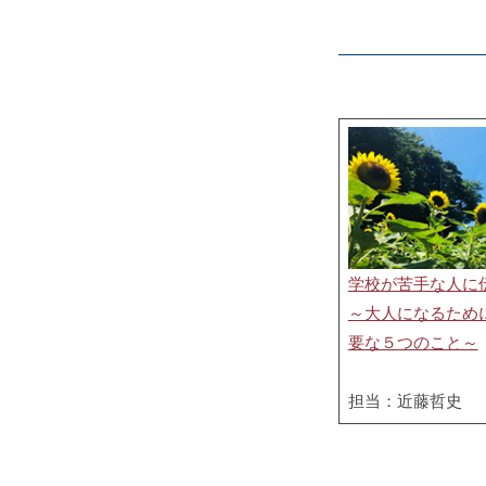
学校が苦手な人に
～大人になるため
要な５つのこと～
担当：近藤哲史