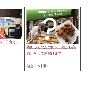
の「子育て」
鶏肉ってなんの肉？ 鶏から鶏
肉、そして唐揚げまで
担当：木村剛