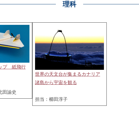
理科
ップ 紙飛行
世界の天文台が集まるカナリア
諸島から宇宙を観る
北田諭史
担当：櫛田淳子