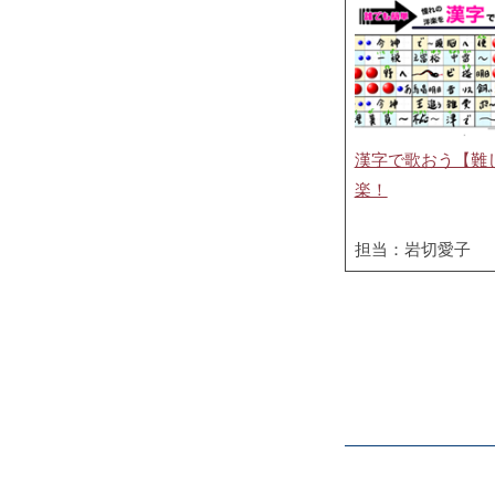
漢字で歌おう【難
楽！
担当：岩切愛子