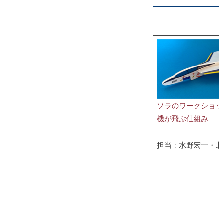
ソラのワークショ
機が飛ぶ仕組み
担当：水野宏一・