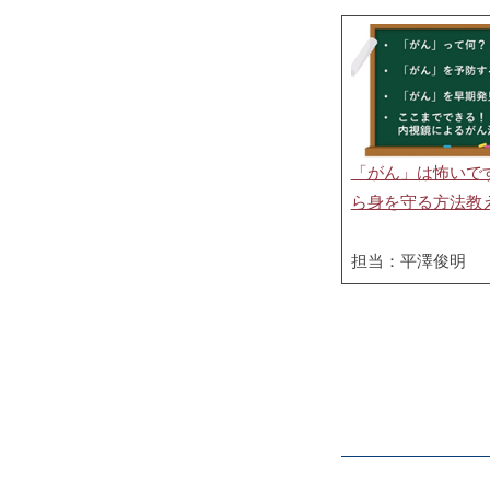
「がん」は怖いで
ら身を守る方法教
担当：平澤俊明