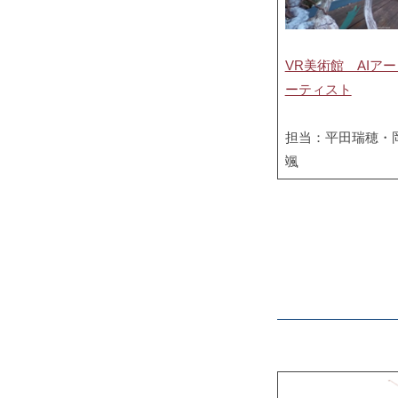
senriproject
VR美術館 AIア
ーティスト
担当：平田瑞穂・
颯