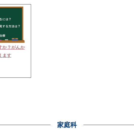
すか？がんか
えます
家庭科